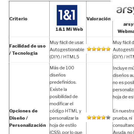
Criterio
Valoración
ars
1&1 Mi Web
Webma
Muy fácil de usar.
Muy fácil d
Facilidad de uso
Autogestionable
Autogesti
/ Tecnología
(DIY) / HTML5
(DIY) / H
Más de 100
Incluye mú
diseños
diseños a
predefinidos.
no es posi
Existe la
personaliza
posibilidad de
hoja de est
modificar el
En nuestr
Opciones de
código HTML y
prueba, ni
Diseño /
personalizar la
consultand
Personalización
hoja de estilo
Ayuda, no
(CSS), por lo que