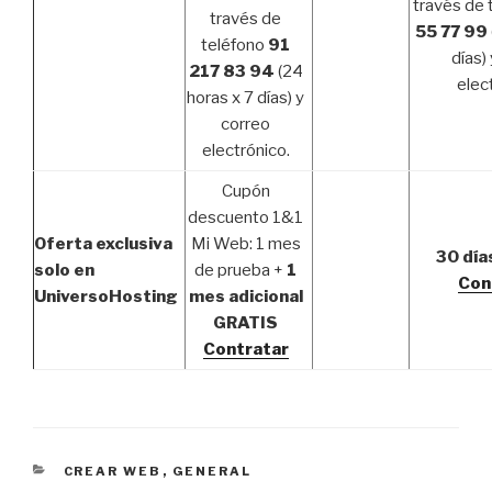
través de 
través de
55 77 99
teléfono
91
días)
217 83 94
(24
elec
horas x 7 días) y
correo
electrónico.
Cupón
descuento 1&1
Oferta exclusiva
Mi Web: 1 mes
30 día
solo en
de prueba +
1
Con
UniversoHosting
mes adicional
GRATIS
Contratar
CATEGORÍAS
CREAR WEB
,
GENERAL