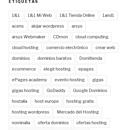
ETIQUETAS
1&1
1&1 Mi Web
1&1 Tienda Online
1and1
acens
alojar wordpress
arsys
arsys Webmaker
CDmon
cloud computing
cloud hosting
comercio electrónico
crear web
dominios
dominios baratos
Domitienda
ecommerce
elegir hosting
epages
ePages academy
evento hosting
gigas
gigas hosting
GoDaddy
Google Dominios
hostalia
host europe
hosting gratis
hosting wordpress
Mercado del Hosting
nominalia
oferta dominios
ofertas hosting