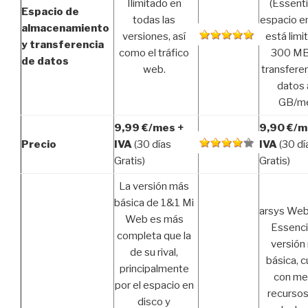
Ilimitado en
(Essentia
Espacio de
todas las
espacio e
almacenamiento
versiones, así
está limi
y transferencia
como el tráfico
300 MB 
de datos
web.
transfere
datos 
GB/me
9,99 €/mes +
9,90 €/m
Precio
IVA
(30 días
IVA
(30 dí
Gratis)
Gratis)
La versión más
básica de 1&1 Mi
arsys We
Web es más
Essencia
completa que la
versión
de su rival,
básica, 
principalmente
con me
por el espacio en
recurso
disco y