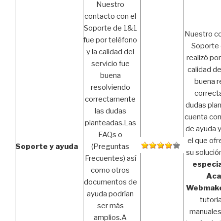
Nuestro
contacto con el
Soporte de 1&1
Nuestro co
fue por teléfono
Soporte 
y la calidad del
realizó por
servicio fue
calidad de
buena
buena r
resolviendo
correct
correctamente
dudas pla
las dudas
cuenta con
planteadas.Las
de ayuda 
FAQs o
el que of
Soporte y ayuda
(Preguntas
su solució
Frecuentes) así
especia
como otros
Aca
documentos de
Webmak
ayuda podrían
tutori
ser más
manuales
amplios.A