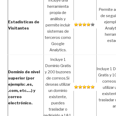
Incluye una
herramienta
Permite a
propia de
de segui
análisis y
Estadísticas de
ejemp
permite incluir
Visitantes
Analyt
sistemas de
herra
terceros como
esta
Google
Analytics.
Incluye 1
Dominio Gratis
Incluye 1 
Dominio de nivel
y 200 buzones
Gratis y 
superior (por
de correos.Si
correos
ejemplo: .es,
deseas utilizar
utilizar
.com, etc.…) y
un dominio
existen
correo
existente,
trasladar o
electrónico.
puedes
ar
trasladar o
redirigirlo a 1&1.