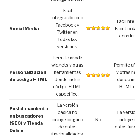
Fácil
integración con
Fácil int
Facebook y
Social Media
Facebook 
Twitter en
todas la
todas las
versiones.
Permite añadir
widgets y otras
Permite a
Personalización
herramientas
y otras 
de código HTML
donde incluir
donde in
código HTML
HTML e
específico.
La versión
Posicionamiento
básica no
La versi
en buscadores
incluye ninguno
No
incluye
(SEO) y Tienda
de estas
estas fun
Online
funcionalidades.