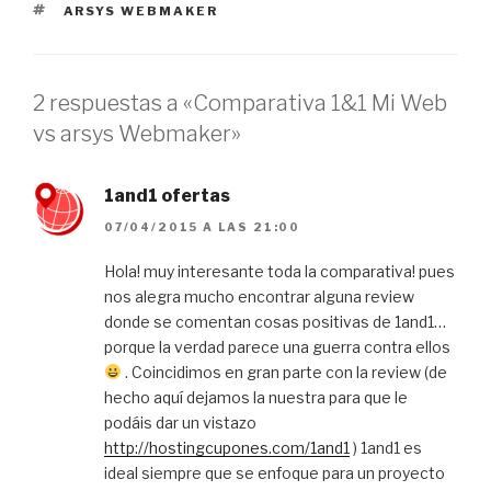
ETIQUETAS
ARSYS WEBMAKER
2 respuestas a «Comparativa 1&1 Mi Web
vs arsys Webmaker»
1and1 ofertas
07/04/2015 A LAS 21:00
Hola! muy interesante toda la comparativa! pues
nos alegra mucho encontrar alguna review
donde se comentan cosas positivas de 1and1…
porque la verdad parece una guerra contra ellos
. Coincidimos en gran parte con la review (de
hecho aquí dejamos la nuestra para que le
podáis dar un vistazo
http://hostingcupones.com/1and1
) 1and1 es
ideal siempre que se enfoque para un proyecto