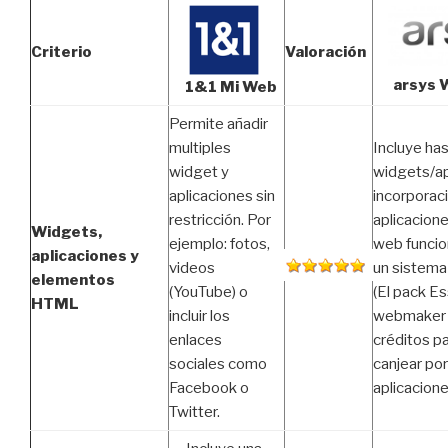
Criterio
Valoración
arsys 
1&1 Mi Web
Permite añadir
multiples
Incluye ha
widget y
widgets/ap
aplicaciones sin
incorporac
restricción. Por
aplicacion
Widgets,
ejemplo: fotos,
web funci
aplicaciones y
videos
un sistema
elementos
(YouTube) o
(El pack Es
HTML
incluir los
webmaker 
enlaces
créditos p
sociales como
canjear por
Facebook o
aplicacione
Twitter.