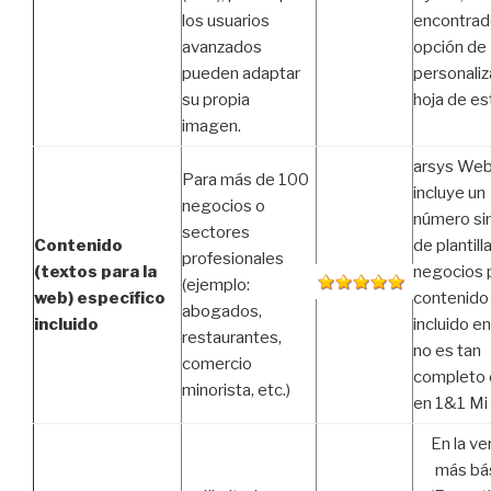
encontrad
los usuarios
opción de
avanzados
personaliza
pueden adaptar
hoja de est
su propia
imagen.
arsys We
Para más de 100
incluye un
negocios o
número sim
sectores
Contenido
de plantill
profesionales
(textos para la
negocios 
(ejemplo:
web) específico
contenido
abogados,
incluido
incluido e
restaurantes,
no es tan
comercio
completo
minorista, etc.)
en 1&1 M
En la ve
más bá