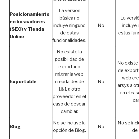
La versión
Posicionamiento
básica no
La versi
en buscadores
incluye ninguno
No
incluye
(SEO) y Tienda
de estas
estas fun
Online
funcionalidades.
No existe la
posibilidad de
No existe 
exportar o
de exporta
migrar la web
web cr
Exportable
creada desde
No
arsys a o
1&1 a otro
en el ca
proveedor en el
ca
caso de desear
cambiar.
No se incluye la
No se incl
Blog
No
opción de Blog.
de 