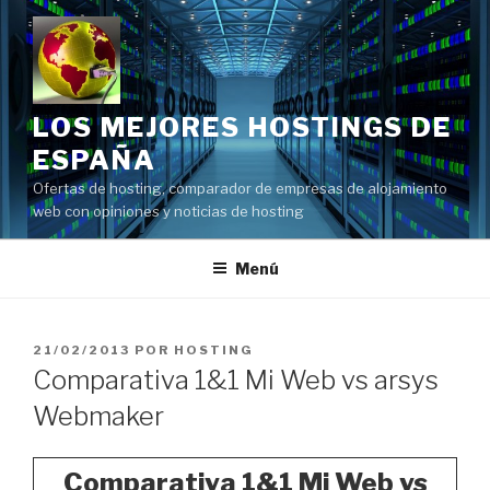
Saltar
al
contenido
LOS MEJORES HOSTINGS DE
ESPAÑA
Ofertas de hosting, comparador de empresas de alojamiento
web con opiniones y noticias de hosting
Menú
PUBLICADO
21/02/2013
POR
HOSTING
EL
Comparativa 1&1 Mi Web vs arsys
Webmaker
Comparativa 1&1 Mi Web vs