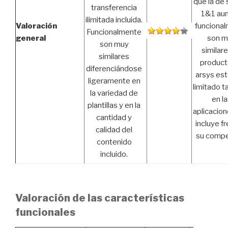
que la de s
transferencia
1&1 au
ilimitada incluida.
Valoración
funciona
Funcionalmente
general
son m
son muy
similare
similares
product
diferenciándose
arsys es
ligeramente en
limitado 
la variedad de
en la
plantillas y en la
aplicacio
cantidad y
incluye fr
calidad del
su compe
contenido
incluido.
Valoración de las características
funcionales