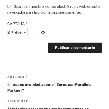
Guarda mi nombre, correo electrónico y web en este
navegador para la próxima vez que comente.
CAPTCHA
*
2
+
dos
=
Navegación
Entrada
ANTERIOR
de
anterior:
acens premiada como “European Parallels
entradas
Partner”
Siguiente
SIGUIENTE
entrada
Telefonica estrena nuevas herramientas de