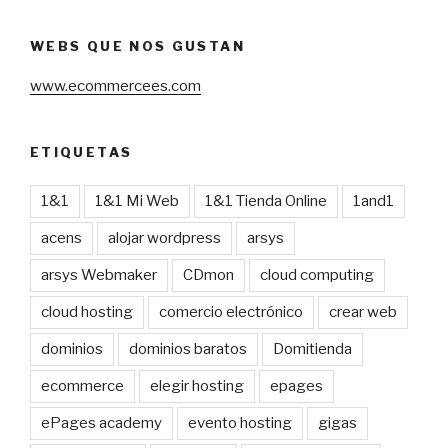
WEBS QUE NOS GUSTAN
www.ecommercees.com
ETIQUETAS
1&1
1&1 Mi Web
1&1 Tienda Online
1and1
acens
alojar wordpress
arsys
arsys Webmaker
CDmon
cloud computing
cloud hosting
comercio electrónico
crear web
dominios
dominios baratos
Domitienda
ecommerce
elegir hosting
epages
ePages academy
evento hosting
gigas