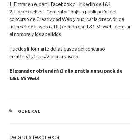
1. Entrar en el perfil
Facebook
o LinkedIn de 1&1
2. Hacer click en “Comentar” bajo la publicación del
concurso de Creatividad Web y publicar la dirección de
Internet de la web (URL) creada con 1&1 Mi Web, detallar
el nombre y los apellidos.
Puedes informarte de las bases del concurso
en
http://1y1s.es/
2concursoweb
El ganador obtendrá ¡1 año gratis en su pack de
1&1 Mi Web!
CATEGORÍAS
GENERAL
Deja una respuesta