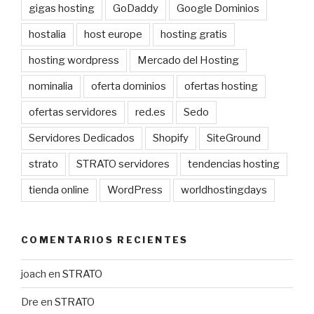
gigas hosting
GoDaddy
Google Dominios
hostalia
host europe
hosting gratis
hosting wordpress
Mercado del Hosting
nominalia
oferta dominios
ofertas hosting
ofertas servidores
red.es
Sedo
Servidores Dedicados
Shopify
SiteGround
strato
STRATO servidores
tendencias hosting
tienda online
WordPress
worldhostingdays
COMENTARIOS RECIENTES
joach
en
STRATO
Dre
en
STRATO