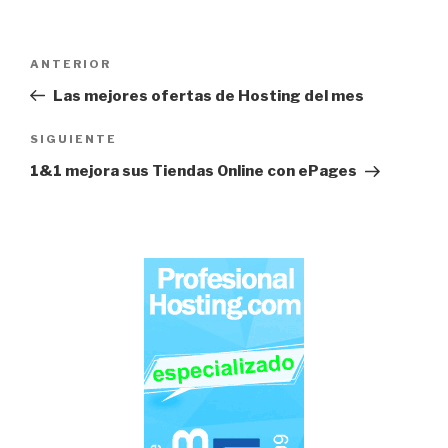
Navegación
Entrada
ANTERIOR
de
anterior:
Las mejores ofertas de Hosting del mes
entradas
Siguiente
SIGUIENTE
entrada
1&1 mejora sus
Tiendas Online
con ePages