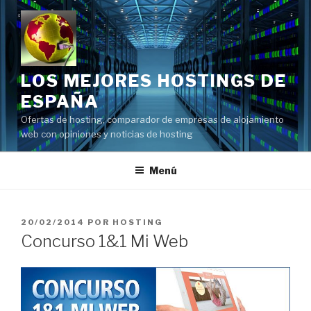
Saltar
al
contenido
LOS MEJORES HOSTINGS DE
ESPAÑA
Ofertas de hosting, comparador de empresas de alojamiento
web con opiniones y noticias de hosting
Menú
PUBLICADO
20/02/2014
POR
HOSTING
EL
Concurso 1&1 Mi Web