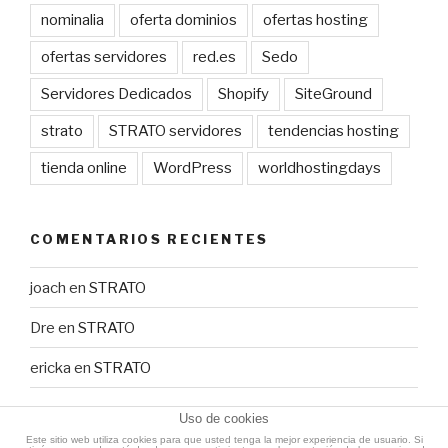
nominalia
oferta dominios
ofertas hosting
ofertas servidores
red.es
Sedo
Servidores Dedicados
Shopify
SiteGround
strato
STRATO servidores
tendencias hosting
tienda online
WordPress
worldhostingdays
COMENTARIOS RECIENTES
joach
en
STRATO
Dre
en
STRATO
ericka
en
STRATO
Uso de cookies
Este sitio web utiliza cookies para que usted tenga la mejor experiencia de usuario. Si