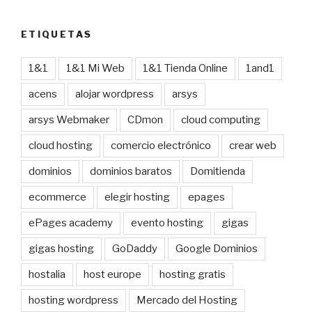
ETIQUETAS
1&1
1&1 Mi Web
1&1 Tienda Online
1and1
acens
alojar wordpress
arsys
arsys Webmaker
CDmon
cloud computing
cloud hosting
comercio electrónico
crear web
dominios
dominios baratos
Domitienda
ecommerce
elegir hosting
epages
ePages academy
evento hosting
gigas
gigas hosting
GoDaddy
Google Dominios
hostalia
host europe
hosting gratis
hosting wordpress
Mercado del Hosting