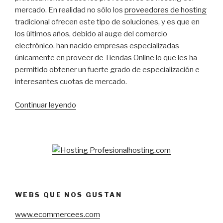
mercado. En realidad no sólo los
proveedores de hosting
tradicional ofrecen este tipo de soluciones, y es que en
los últimos años, debido al auge del comercio
electrónico, han nacido empresas especializadas
únicamente en proveer de Tiendas Online lo que les ha
permitido obtener un fuerte grado de especialización e
interesantes cuotas de mercado.
«5
Continuar leyendo
completas
soluciones
para
crear
una
Tienda
Online»
WEBS QUE NOS GUSTAN
www.ecommercees.com