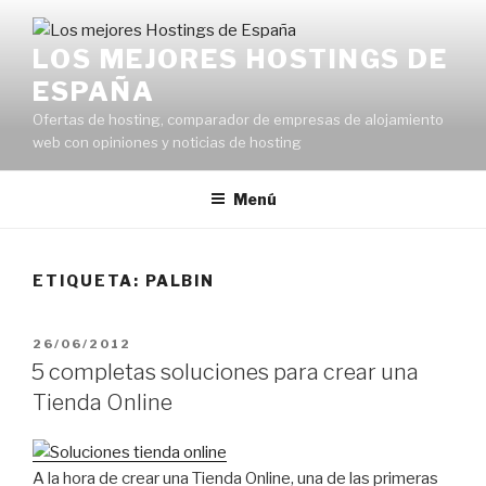
Saltar
al
LOS MEJORES HOSTINGS DE
contenido
ESPAÑA
Ofertas de hosting, comparador de empresas de alojamiento
web con opiniones y noticias de hosting
Menú
ETIQUETA:
PALBIN
PUBLICADO
26/06/2012
EL
5 completas soluciones para crear una
Tienda Online
A la hora de crear una Tienda Online, una de las primeras