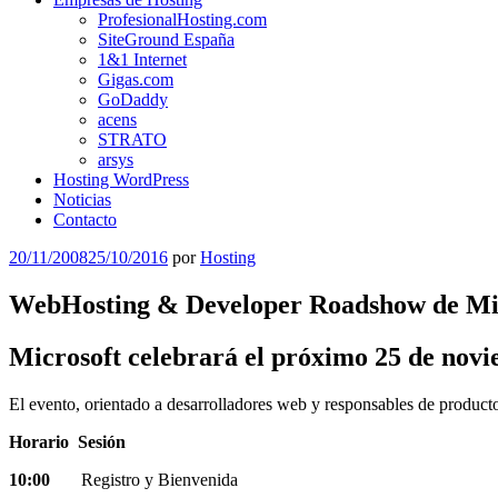
ProfesionalHosting.com
SiteGround España
1&1 Internet
Gigas.com
GoDaddy
acens
STRATO
arsys
Hosting WordPress
Noticias
Contacto
Publicado
20/11/2008
25/10/2016
por
Hosting
el
WebHosting & Developer Roadshow de Mi
Microsoft celebrará el próximo
25 de nov
El evento, orientado a desarrolladores web y responsables de producto
Horario Sesión
10:00
Registro y Bienvenida