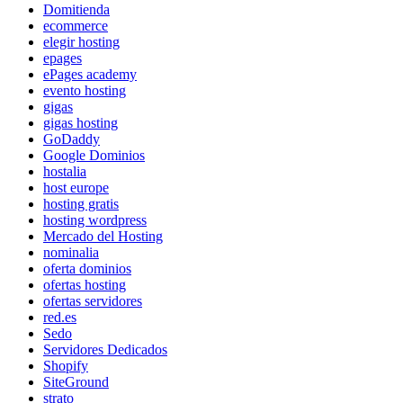
Domitienda
ecommerce
elegir hosting
epages
ePages academy
evento hosting
gigas
gigas hosting
GoDaddy
Google Dominios
hostalia
host europe
hosting gratis
hosting wordpress
Mercado del Hosting
nominalia
oferta dominios
ofertas hosting
ofertas servidores
red.es
Sedo
Servidores Dedicados
Shopify
SiteGround
strato