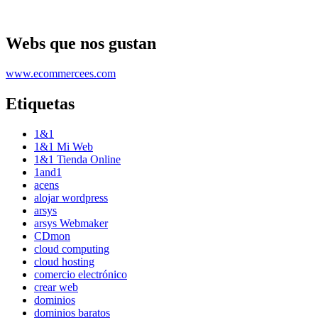
Webs que nos gustan
www.ecommercees.com
Etiquetas
1&1
1&1 Mi Web
1&1 Tienda Online
1and1
acens
alojar wordpress
arsys
arsys Webmaker
CDmon
cloud computing
cloud hosting
comercio electrónico
crear web
dominios
dominios baratos