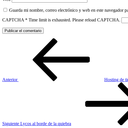
Guarda mi nombre, correo electrónico y web en este navegador p
CAPTCHA
*
Time limit is exhausted. Please reload CAPTCHA.
Navegación
Entrada
anterior:
de
entradas
Anterior
Hosting de t
Siguiente
entrada
Siguiente
Lycos al borde de la quiebra