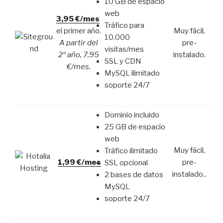
10 GB de espacio
web
3,95 €/mes
Tráfico para
el primer año.
Muy fácil,
10.000
A partir del
pre-
visitas/mes
2º año, 7,95
instalado.
SSL y CDN
€/mes.
MySQL ilimitado
soporte 24/7
Dominio incluido
25 GB de espacio
web
Muy fácil,
Tráfico ilimitado
1,99 €/mes
pre-
SSL opcional
instalado..
2 bases de datos
MySQL
soporte 24/7