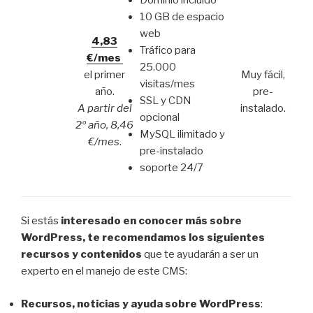
10 GB de espacio
web
4,83
Tráfico para
€/mes
25.000
el primer
Muy fácil,
visitas/mes
año.
pre-
SSL y CDN
A partir del
instalado.
opcional
2º año, 8,46
MySQL ilimitado y
€/mes
.
pre-instalado
soporte 24/7
Si estás
interesado en conocer más sobre
WordPress, te recomendamos los siguientes
recursos y contenidos
que te ayudarán a ser un
experto en el manejo de este CMS:
Recursos, noticias y ayuda sobre WordPress
: