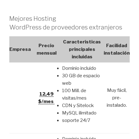
Mejores Hosting
WordPress de proveedores extranjeros
Características
Precio
Facilidad
Empresa
principales
mensual
instalación
incluidas
Dominio incluido
30 GB de espacio
web
Muy fácil,
100 Mill. de
12,49
pre-
visitas/mes
$/mes
instalado.
CDN y Sitelock
MySQL ilimitado
soporte 24/7
Dominio incluido