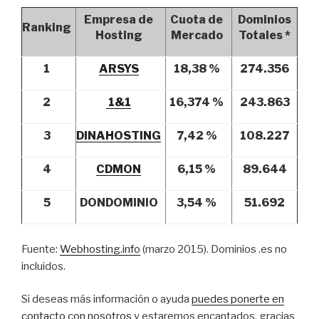
Empresa de
Cuota de
Dominios
Ranking
Hosting
Mercado
Totales *
1
ARSYS
18,38 %
274.356
2
1&1
16,374 %
243.863
3
DINAHOSTING
7,42 %
108.227
4
CDMON
6,15 %
89.644
5
DONDOMINIO
3,54 %
51.692
Fuente:
Webhosting.info
(marzo 2015). Dominios .es no
incluidos.
Si deseas más información o ayuda
puedes ponerte en
contacto con nosotros
y estaremos encantados, gracias