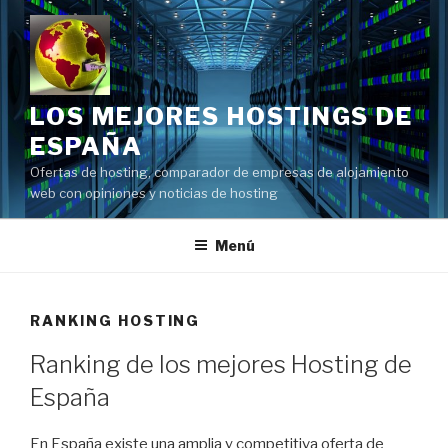
Saltar
al
contenido
LOS MEJORES HOSTINGS DE
ESPAÑA
Ofertas de hosting, comparador de empresas de alojamiento
web con opiniones y noticias de hosting
Menú
RANKING HOSTING
Ranking de los mejores Hosting de
España
En España existe una amplia y competitiva oferta de