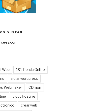
NOS GUSTAN
cees.com
Mi Web
1&1 Tienda Online
ens
alojar wordpress
ys Webmaker
CDmon
ting
cloud hosting
ctrónico
crear web