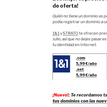
de oferta!
Quién no tiene un dominio es p
podía registrar un dominio a u
1&1
y
STRATO
te ofrecen prec
Julio, así que no dejes pasar e
tu identidad en Internet:
.com
5,99 €/año
.net
5,99 €/año
¡Nuevo!
: Te recordamos 
tus dominios con las nue