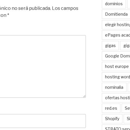
dominios
ónico no será publicada.
Los campos
Domitienda
 con
*
elegir hostin
ePages aca
gigas
gig
Google Domi
host europe
hosting wor
nominalia
ofertas host
red.es
Se
Shopify
S
STRATO serv