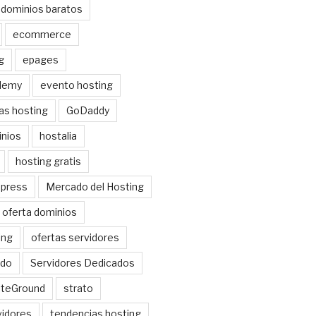
dominios baratos
ecommerce
g
epages
demy
evento hosting
as hosting
GoDaddy
nios
hostalia
hosting gratis
dpress
Mercado del Hosting
oferta dominios
ing
ofertas servidores
do
Servidores Dedicados
iteGround
strato
idores
tendencias hosting