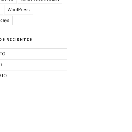
WordPress
gdays
OS RECIENTES
TO
O
ATO