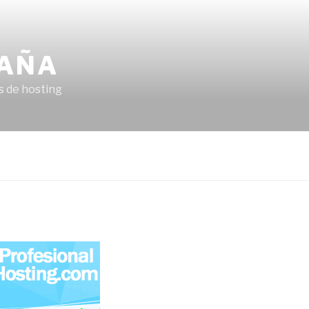
PAÑA
s de hosting