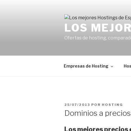
Saltar
al
contenido
LOS MEJO
Ofertas de hosting, comparad
Empresas de Hosting
Hos
PUBLICADO
25/07/2013
POR
HOSTING
EL
Dominios a precios 
Los mejores precios 