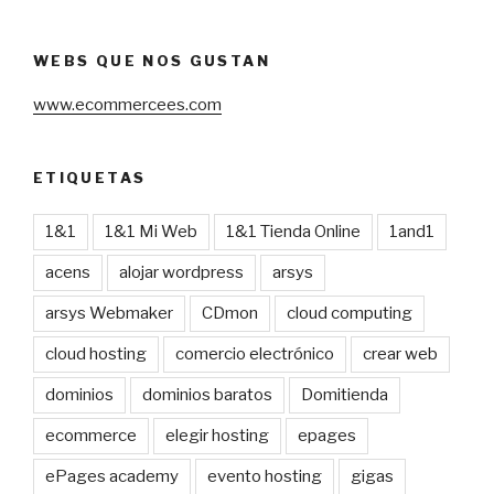
WEBS QUE NOS GUSTAN
www.ecommercees.com
ETIQUETAS
1&1
1&1 Mi Web
1&1 Tienda Online
1and1
acens
alojar wordpress
arsys
arsys Webmaker
CDmon
cloud computing
cloud hosting
comercio electrónico
crear web
dominios
dominios baratos
Domitienda
ecommerce
elegir hosting
epages
ePages academy
evento hosting
gigas