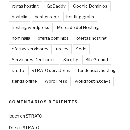
gigas hosting
GoDaddy
Google Dominios
hostalia
host europe
hosting gratis
hosting wordpress
Mercado del Hosting
nominalia
oferta dominios
ofertas hosting
ofertas servidores
red.es
Sedo
Servidores Dedicados
Shopify
SiteGround
strato
STRATO servidores
tendencias hosting
tienda online
WordPress
worldhostingdays
COMENTARIOS RECIENTES
joach
en
STRATO
Dre
en
STRATO