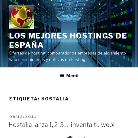
Saltar
al
contenido
LOS MEJORES HOSTINGS DE
ESPAÑA
Ofertas de hosting, comparador de empresas de alojamiento
web con opiniones y noticias de hosting
Menú
ETIQUETA:
HOSTALIA
PUBLICADO
09/12/2011
EL
Hostalia lanza 1, 2, 3… ¡inventa tu web!