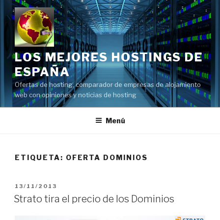
Saltar
al
contenido
LOS MEJORES HOSTINGS DE
ESPAÑA
Ofertas de hosting, comparador de empresas de alojamiento
web con opiniones y noticias de hosting
Menú
ETIQUETA:
OFERTA DOMINIOS
PUBLICADO
13/11/2013
EL
Strato tira el precio de los Dominios