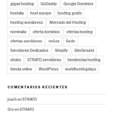
gigas hosting
GoDaddy
Google Dominios
hostalia
host europe
hosting gratis
hosting wordpress
Mercado del Hosting
nominalia
oferta dominios
ofertas hosting
ofertas servidores
red.es
Sedo
Servidores Dedicados
Shopify
SiteGround
strato
STRATO servidores
tendencias hosting
tienda online
WordPress
worldhostingdays
COMENTARIOS RECIENTES
joach
en
STRATO
Dre
en
STRATO