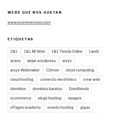
WEBS QUE NOS GUSTAN
www.ecommercees.com
ETIQUETAS
1&1
1&1 Mi Web
1&1 Tienda Online
1and1
acens
alojar wordpress
arsys
arsys Webmaker
CDmon
cloud computing
cloud hosting
comercio electrónico
crear web
dominios
dominios baratos
Domitienda
ecommerce
elegir hosting
epages
ePages academy
evento hosting
gigas