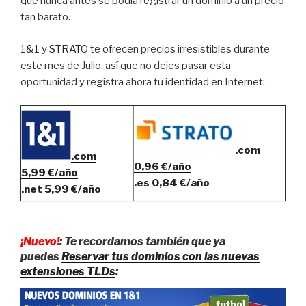
que nunca antes se podía registrar un dominio a un precio
tan barato.
1&1
y
STRATO
te ofrecen precios irresistibles durante
este mes de Julio, así que no dejes pasar esta
oportunidad y registra ahora tu identidad en Internet:
.com
.com
0,96 €/año
5,99 €/año
.es 0,84 €/año
.net 5,99 €/año
¡Nuevo!
: Te recordamos también que ya
puedes
Reservar tus dominios con las nuevas
extensiones TLDs
: