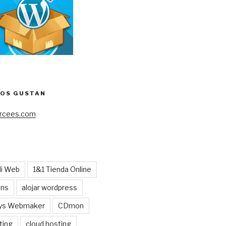
NOS GUSTAN
cees.com
Mi Web
1&1 Tienda Online
ens
alojar wordpress
ys Webmaker
CDmon
ting
cloud hosting