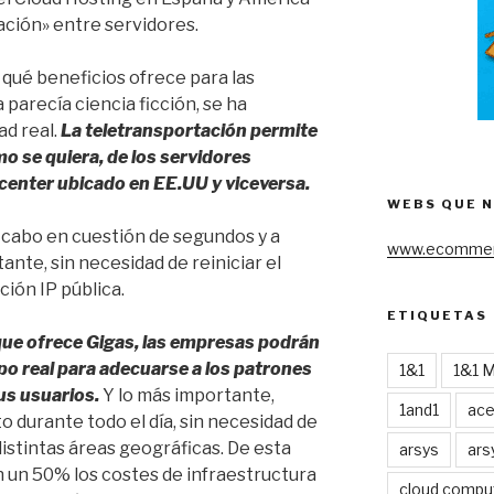
ación» entre servidores.
qué beneficios ofrece para las
parecía ciencia ficción, se ha
ad real.
La teletransportación permite
o se quiera, de los servidores
center ubicado en EE.UU y viceversa.
WEBS QUE 
 cabo en cuestión de segundos y a
www.ecommer
ante, sin necesidad de reiniciar el
ción IP pública.
ETIQUETAS
que ofrece Gigas, las empresas podrán
o real para adecuarse a los patrones
1&1
1&1 
sus usuarios.
Y lo más importante,
1and1
ac
 durante todo el día, sin necesidad de
distintas áreas geográficas. De esta
arsys
ars
 un 50% los costes de infraestructura
cloud compu