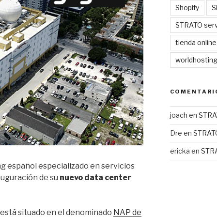
Shopify
S
STRATO serv
tienda online
worldhostin
COMENTARI
joach
en
STRA
Dre
en
STRAT
ericka
en
STR
ng español especializado en servicios
nauguración de su
nuevo data center
 está situado en el denominado
NAP de