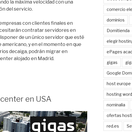
ando la máxima velocidad con una
ón del servicio.
comercio ele
dominios
 empresas con clientes finales en
cesitarán contratar servidores en
Domitienda
isponer de un único servidor que esté
elegir hostin
te americano, y en el momento en que
arios decaiga, podrán migrar en
ePages aca
enter alojado en Madrid.
gigas
gig
Google Domi
host europe
hosting wor
 center en USA
nominalia
ofertas host
red.es
Se