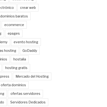
ctrónico
crear web
dominios baratos
ecommerce
g
epages
demy
evento hosting
as hosting
GoDaddy
nios
hostalia
hosting gratis
dpress
Mercado del Hosting
oferta dominios
ing
ofertas servidores
do
Servidores Dedicados