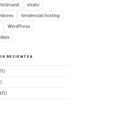
iteGround
strato
idores
tendencias hosting
WordPress
gdays
OS RECIENTES
TO
O
ATO