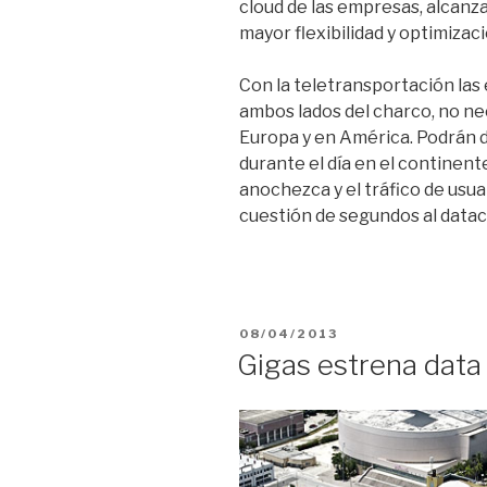
cloud de las empresas, alcanz
mayor flexibilidad y optimizaci
Con la teletransportación las
ambos lados del charco, no ne
Europa y en América. Podrán d
durante el día en el continen
anochezca y el tráfico de usu
cuestión de segundos al datac
PUBLICADO
08/04/2013
EL
Gigas estrena data