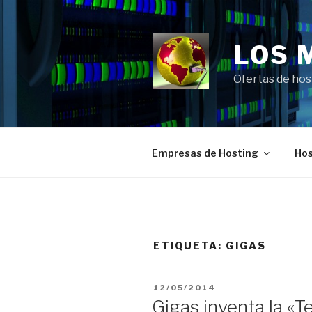
Saltar
al
contenido
LOS 
Ofertas de hos
Empresas de Hosting
Hos
ETIQUETA:
GIGAS
PUBLICADO
12/05/2014
EL
Gigas inventa la «T