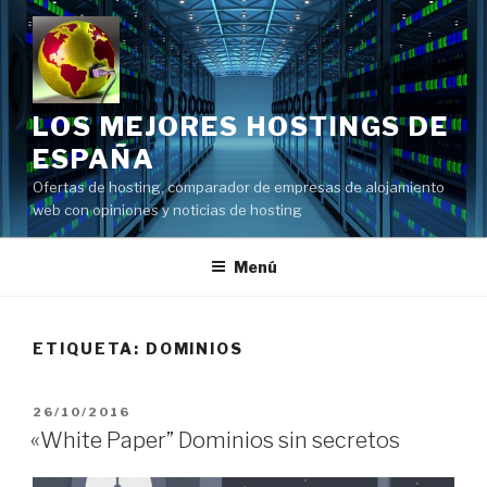
Saltar
al
contenido
LOS MEJORES HOSTINGS DE
ESPAÑA
Ofertas de hosting, comparador de empresas de alojamiento
web con opiniones y noticias de hosting
Menú
ETIQUETA:
DOMINIOS
PUBLICADO
26/10/2016
EL
«White Paper” Dominios sin secretos