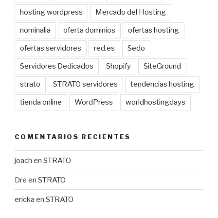
hosting wordpress
Mercado del Hosting
nominalia
oferta dominios
ofertas hosting
ofertas servidores
red.es
Sedo
Servidores Dedicados
Shopify
SiteGround
strato
STRATO servidores
tendencias hosting
tienda online
WordPress
worldhostingdays
COMENTARIOS RECIENTES
joach
en
STRATO
Dre
en
STRATO
ericka
en
STRATO