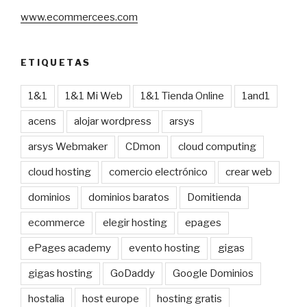
www.ecommercees.com
ETIQUETAS
1&1
1&1 Mi Web
1&1 Tienda Online
1and1
acens
alojar wordpress
arsys
arsys Webmaker
CDmon
cloud computing
cloud hosting
comercio electrónico
crear web
dominios
dominios baratos
Domitienda
ecommerce
elegir hosting
epages
ePages academy
evento hosting
gigas
gigas hosting
GoDaddy
Google Dominios
hostalia
host europe
hosting gratis