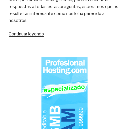
respuestas a todas estas preguntas, esperamos que os
resulte tan interesante como nos lo ha parecido a
nosotros.
«Historia
Continuar leyendo
de
los
Dominios
de
Internet»