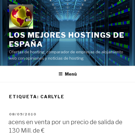
Saltar
al
contenido
LOS MEJORES HOSTINGS DE
ESPAÑA
Ofertas de hosting, comparador de empresas de alojamiento
web con opiniones y noticias de hosting
Menú
ETIQUETA:
CARLYLE
PUBLICADO
08/09/2010
EL
acens en venta por un precio de salida de
130 Mill. de €