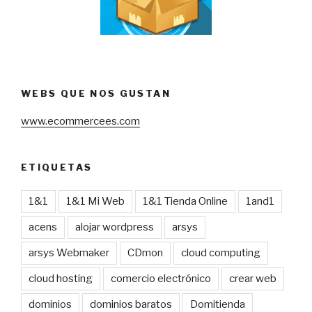
WEBS QUE NOS GUSTAN
www.ecommercees.com
ETIQUETAS
1&1
1&1 Mi Web
1&1 Tienda Online
1and1
acens
alojar wordpress
arsys
arsys Webmaker
CDmon
cloud computing
cloud hosting
comercio electrónico
crear web
dominios
dominios baratos
Domitienda