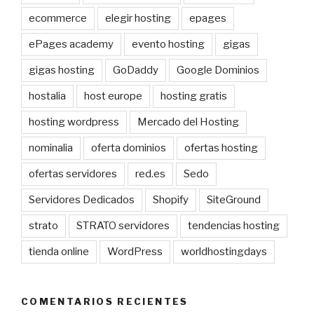
ecommerce
elegir hosting
epages
ePages academy
evento hosting
gigas
gigas hosting
GoDaddy
Google Dominios
hostalia
host europe
hosting gratis
hosting wordpress
Mercado del Hosting
nominalia
oferta dominios
ofertas hosting
ofertas servidores
red.es
Sedo
Servidores Dedicados
Shopify
SiteGround
strato
STRATO servidores
tendencias hosting
tienda online
WordPress
worldhostingdays
COMENTARIOS RECIENTES