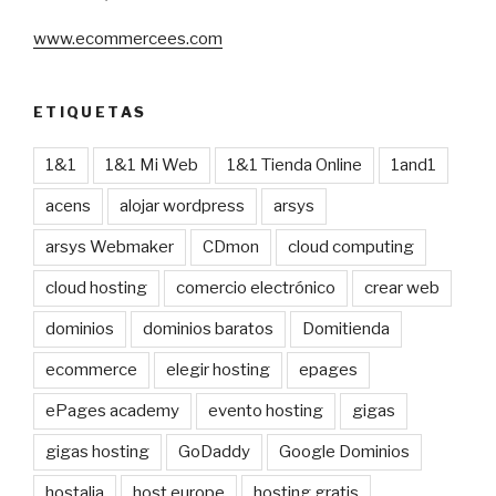
www.ecommercees.com
ETIQUETAS
1&1
1&1 Mi Web
1&1 Tienda Online
1and1
acens
alojar wordpress
arsys
arsys Webmaker
CDmon
cloud computing
cloud hosting
comercio electrónico
crear web
dominios
dominios baratos
Domitienda
ecommerce
elegir hosting
epages
ePages academy
evento hosting
gigas
gigas hosting
GoDaddy
Google Dominios
hostalia
host europe
hosting gratis