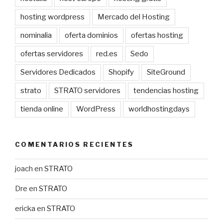
hosting wordpress
Mercado del Hosting
nominalia
oferta dominios
ofertas hosting
ofertas servidores
red.es
Sedo
Servidores Dedicados
Shopify
SiteGround
strato
STRATO servidores
tendencias hosting
tienda online
WordPress
worldhostingdays
COMENTARIOS RECIENTES
joach
en
STRATO
Dre
en
STRATO
ericka
en
STRATO