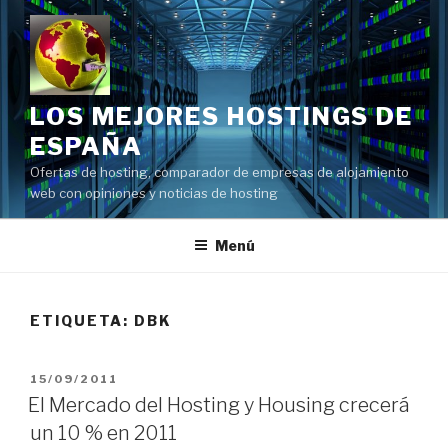
Saltar
al
contenido
LOS MEJORES HOSTINGS DE
ESPAÑA
Ofertas de hosting, comparador de empresas de alojamiento
web con opiniones y noticias de hosting
Menú
ETIQUETA:
DBK
PUBLICADO
15/09/2011
EL
El Mercado del Hosting y Housing crecerá
un 10 % en 2011