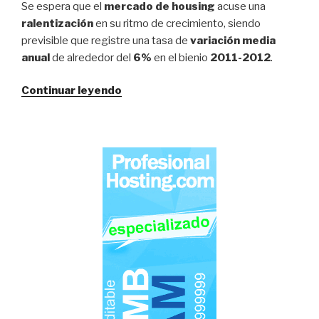
Se espera que el
mercado de housing
acuse una
ralentización
en su ritmo de crecimiento, siendo
previsible que registre una tasa de
variación media
anual
de alrededor del
6%
en el bienio
2011-2012
.
«El
Continuar leyendo
Mercado
del
Hosting
y
Housing
crecerá
un
10
%
en
2011»