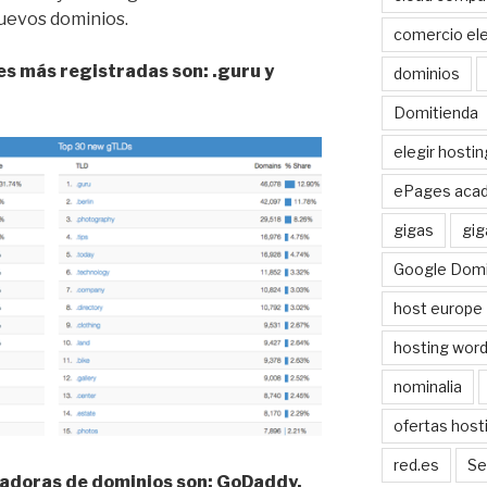
nuevos dominios.
comercio ele
s más registradas son: .guru y
dominios
Domitienda
elegir hostin
ePages aca
gigas
gig
Google Domi
host europe
hosting wor
nominalia
ofertas host
red.es
Se
adoras de dominios son: GoDaddy,