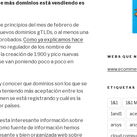
ue más dominios está vendiendo es
 principios del mes de febrero de
 nuevos dominios gTLDs, o al menos una
aprobados.
Como ya explicamos hace
smo regulador de los nombre de
la creación de 1.900 y pico nuevas
WEBS QUE 
se van poniendo poco a poco en
www.ecommer
 conocer que dominios son los que se
ETIQUETAS
n teniendo más aceptación entre los
en se está registrando y cuál es la
1&1
1&1 
or países.
1and1
ac
esta interesante información sobre
arsys
ars
Como fuente de información hemos
resante y bien organizada web sobre
cloud compu