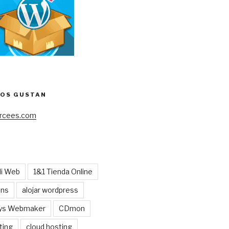
NOS GUSTAN
cees.com
Mi Web
1&1 Tienda Online
ens
alojar wordpress
ys Webmaker
CDmon
ting
cloud hosting