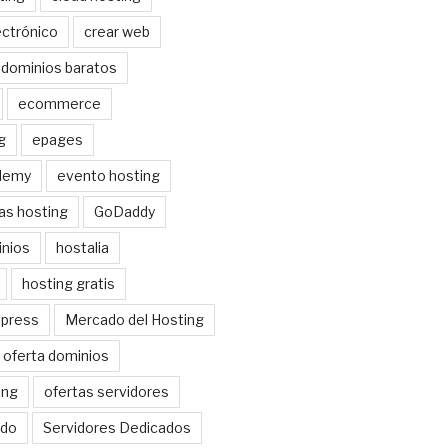
ctrónico
crear web
dominios baratos
ecommerce
g
epages
demy
evento hosting
as hosting
GoDaddy
nios
hostalia
hosting gratis
dpress
Mercado del Hosting
oferta dominios
ing
ofertas servidores
do
Servidores Dedicados