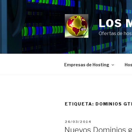
Saltar
al
contenido
LOS 
Ofertas de hos
Empresas de Hosting
Hos
ETIQUETA:
DOMINIOS GT
PUBLICADO
26/03/2014
EL
Nuevos Dominios gT