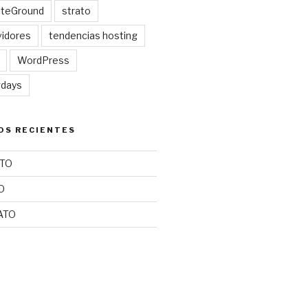
iteGround
strato
idores
tendencias hosting
WordPress
gdays
OS RECIENTES
TO
O
ATO