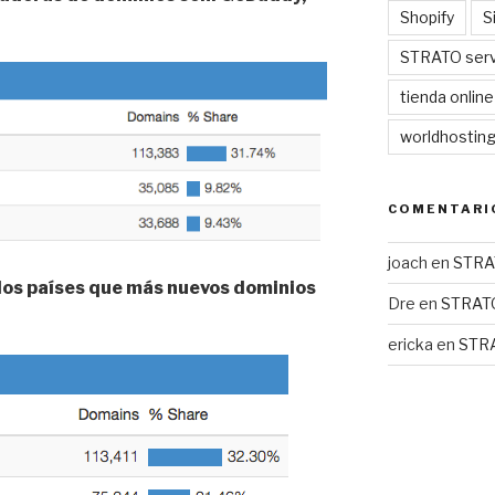
Shopify
S
STRATO serv
tienda online
worldhostin
COMENTARI
joach
en
STRA
 los países que más nuevos dominios
Dre
en
STRAT
ericka
en
STR