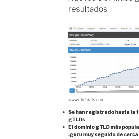
resultados
www.ntldstats.com
Se han registrado hasta la
gTLDs
El dominio gTLD más popular
.guru muy seguido de cerca 