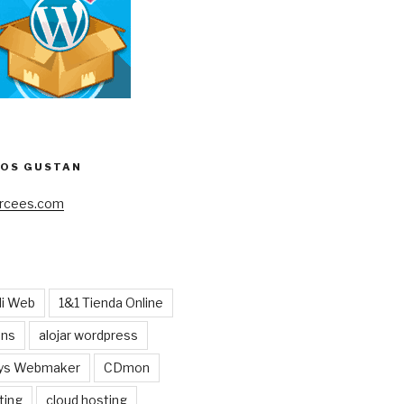
NOS GUSTAN
cees.com
Mi Web
1&1 Tienda Online
ens
alojar wordpress
ys Webmaker
CDmon
ting
cloud hosting