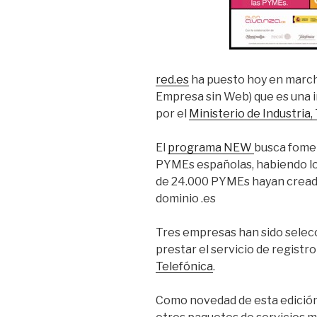
red.es
ha puesto hoy en marc
Empresa sin Web) que es una i
por el
Ministerio de Industria
El
programa NEW
busca fomen
PYMEs españolas, habiendo lo
de 24.000 PYMEs hayan creado
dominio .es
Tres empresas han sido sele
prestar el servicio de registr
Telefónica
.
Como novedad de esta edició