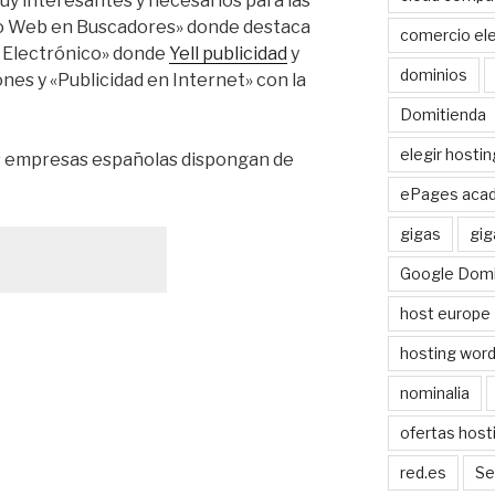
uy interesantes y necesarios para las
 Web en Buscadores» donde destaca
comercio ele
 Electrónico» donde
Yell publicidad
y
dominios
nes y «Publicidad en Internet» con la
Domitienda
elegir hostin
as empresas españolas dispongan de
ePages aca
gigas
gig
Google Domi
host europe
hosting wor
nominalia
ofertas host
red.es
Se