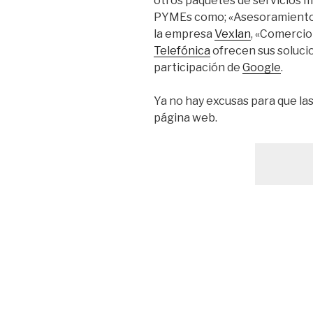
otros paquetes de servicios m
PYMEs como; «Asesoramiento
la empresa
Vexlan
, «Comercio
Telefónica
ofrecen sus solucio
participación de
Google
.
Ya no hay excusas para que l
página web.