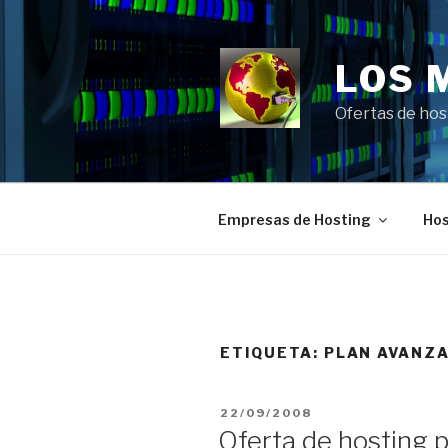
Saltar
al
contenido
LOS 
Ofertas de hos
Empresas de Hosting
Hos
ETIQUETA:
PLAN AVANZ
PUBLICADO
22/09/2008
EL
Oferta de hosting 