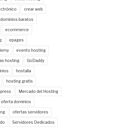
ctrónico
crear web
dominios baratos
ecommerce
g
epages
demy
evento hosting
as hosting
GoDaddy
nios
hostalia
hosting gratis
dpress
Mercado del Hosting
oferta dominios
ing
ofertas servidores
do
Servidores Dedicados