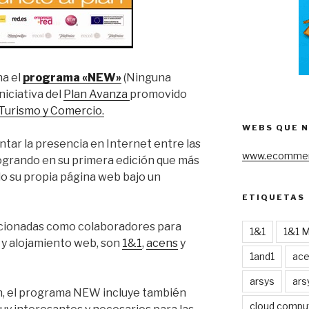
ha el
programa «NEW»
(Ninguna
niciativa del
Plan Avanza
promovido
, Turismo y Comercio.
WEBS QUE 
tar la presencia en Internet entre las
www.ecommer
grando en su primera edición que más
 su propia página web bajo un
ETIQUETAS
ccionadas como colaboradores para
1&1
1&1 
o y alojamiento web, son
1&1
,
acens
y
1and1
ac
arsys
ars
n, el programa NEW incluye también
cloud compu