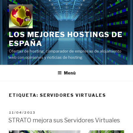
Saltar
al
contenido
LOS MEJORES HOSTINGS DE
ESPAÑA
Ofertas de hosting, comparador de empresas de alojamiento
web con opiniones y noticias de hosting
Menú
ETIQUETA:
SERVIDORES VIRTUALES
PUBLICADO
11/04/2013
EL
STRATO mejora sus Servidores Virtuales