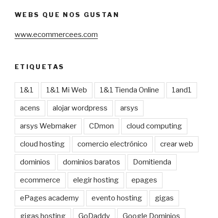
WEBS QUE NOS GUSTAN
www.ecommercees.com
ETIQUETAS
1&1
1&1 Mi Web
1&1 Tienda Online
1and1
acens
alojar wordpress
arsys
arsys Webmaker
CDmon
cloud computing
cloud hosting
comercio electrónico
crear web
dominios
dominios baratos
Domitienda
ecommerce
elegir hosting
epages
ePages academy
evento hosting
gigas
gigas hosting
GoDaddy
Google Dominios