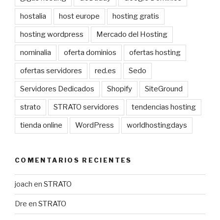
hostalia
host europe
hosting gratis
hosting wordpress
Mercado del Hosting
nominalia
oferta dominios
ofertas hosting
ofertas servidores
red.es
Sedo
Servidores Dedicados
Shopify
SiteGround
strato
STRATO servidores
tendencias hosting
tienda online
WordPress
worldhostingdays
COMENTARIOS RECIENTES
joach
en
STRATO
Dre
en
STRATO