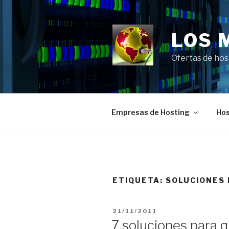
Saltar
al
contenido
LOS 
Ofertas de hos
Empresas de Hosting
Hos
ETIQUETA:
SOLUCIONES 
PUBLICADO
21/11/2011
EL
7 soluciones para 