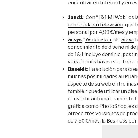
encontrar en Internet y en es
1and1
: Con “
1&1 Mi Web
” es 
anunciada en televisión
, que 
personal por 4,99 €/mes y emp
arsys
: “
Webmaker
” de
arsys
t
conocimiento de diseño ni de p
de 1&1 incluye dominio, postin
versión más básica se ofrece 
Basekit
: La solución para cr
muchas posibilidades al usuari
aspecto de su web entre más d
también puede utilizar un dise
convertir automáticamente fi
gráfica como PhotoShop, es de
ofrece tres versiones de produ
de 7,50 €/mes, la Business por