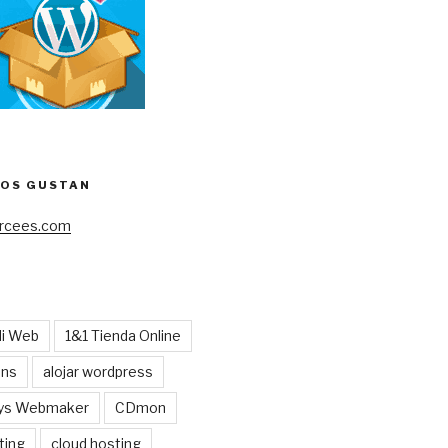
NOS GUSTAN
cees.com
Mi Web
1&1 Tienda Online
ens
alojar wordpress
ys Webmaker
CDmon
ting
cloud hosting