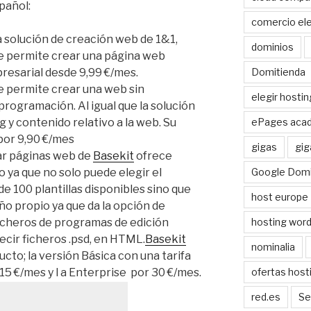
pañol:
comercio ele
la solución de creación web de 1&1,
dominios
te permite crear una página web
Domitienda
resarial desde 9,99 €/mes.
e permite crear una web sin
elegir hostin
rogramación. Al igual que la solución
ePages aca
g y contenido relativo a la web. Su
por 9,90 €/mes
gigas
gig
ear páginas web de
Basekit
ofrece
Google Domi
o ya que no solo puede elegir el
e 100 plantillas disponibles sino que
host europe
ño propio ya que da la opción de
hosting wor
cheros de programas de edición
cir ficheros .psd, en HTML.
Basekit
nominalia
cto; la versión Básica con una tarifa
ofertas host
 15 €/mes y l a Enterprise por 30 €/mes.
red.es
Se