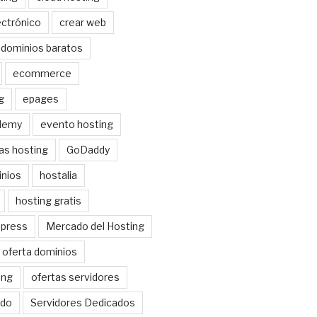
ctrónico
crear web
dominios baratos
ecommerce
g
epages
demy
evento hosting
as hosting
GoDaddy
nios
hostalia
hosting gratis
dpress
Mercado del Hosting
oferta dominios
ing
ofertas servidores
do
Servidores Dedicados