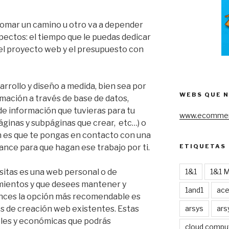
tomar un camino u otro va a depender
ectos: el tiempo que le puedas dedicar
del proyecto web y el presupuesto con
arrollo y diseño a medida, bien sea por
WEBS QUE 
rmación a través de base de datos,
e información que tuvieras para tu
www.ecommer
ginas y subpáginas que crear, etc…) o
ón es que te pongas en contacto con una
ETIQUETAS
ance para que hagan ese trabajo por ti.
1&1
1&1 
esitas es una web personal o de
mientos y que desees mantener y
1and1
ac
onces la opción más recomendable es
arsys
ars
nes de creación web existentes. Estas
les y económicas que podrás
cloud compu