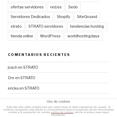
ofertas servidores
red.es
Sedo
Servidores Dedicados
Shopify
SiteGround
strato
STRATO servidores
tendencias hosting
tienda online
WordPress
worldhostingdays
COMENTARIOS RECIENTES
joach
en
STRATO
Dre
en
STRATO
ericka
en
STRATO
Uso de cookies
Este sitio web utiliza cookies para que usted tenga la mejor experiencia de usuario. Si
continúa navegando está dando su consentimiento para la aceptación de las mencionadas
cookies y la aceptación de nuestra
política de cookies
, pinche el enlace para mayor
información.