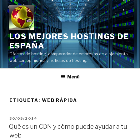
Saltar
al
contenido
LOS MEJORES HOSTINGS DE
ESPAÑA
Ofertas de hosting, comparador de empresas de alojamiento
web con opiniones y noticias de hosting
Menú
ETIQUETA:
WEB RÁPIDA
PUBLICADO
30/05/2014
EL
Qué es un CDN y cómo puede ayudar a tu
web