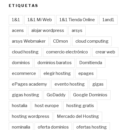
ETIQUETAS
1&1
1&1 Mi Web
1&1 Tienda Online
1and1
acens
alojar wordpress
arsys
arsys Webmaker
CDmon
cloud computing
cloud hosting
comercio electrónico
crear web
dominios
dominios baratos
Domitienda
ecommerce
elegir hosting
epages
ePages academy
evento hosting
gigas
gigas hosting
GoDaddy
Google Dominios
hostalia
host europe
hosting gratis
hosting wordpress
Mercado del Hosting
nominalia
oferta dominios
ofertas hosting