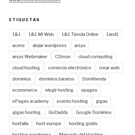
ETIQUETAS
1&1
1&1 Mi Web
1&1 Tienda Online
1and1
acens
alojar wordpress
arsys
arsys Webmaker
CDmon
cloud computing
cloud hosting
comercio electrónico
crear web
dominios
dominios baratos
Domitienda
ecommerce
elegir hosting
epages
ePages academy
evento hosting
gigas
gigas hosting
GoDaddy
Google Dominios
hostalia
host europe
hosting gratis
hosting wordpress
Mercado del Hosting