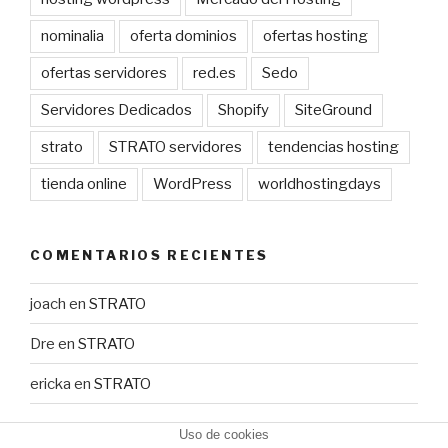
nominalia
oferta dominios
ofertas hosting
ofertas servidores
red.es
Sedo
Servidores Dedicados
Shopify
SiteGround
strato
STRATO servidores
tendencias hosting
tienda online
WordPress
worldhostingdays
COMENTARIOS RECIENTES
joach
en
STRATO
Dre
en
STRATO
ericka
en
STRATO
Uso de cookies