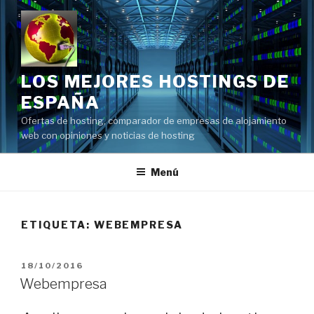
Saltar
al
contenido
LOS MEJORES HOSTINGS DE
ESPAÑA
Ofertas de hosting, comparador de empresas de alojamiento
web con opiniones y noticias de hosting
Menú
ETIQUETA:
WEBEMPRESA
PUBLICADO
18/10/2016
EL
Webempresa