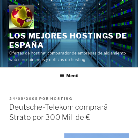
Saltar
al
contenido
LOS MEJORES HOSTINGS DE
ESPAÑA
Ofertas de hosting, comparador de empresas de alojamiento
web con opiniones y noticias de hosting
Menú
PUBLICADO
24/09/2009
POR
HOSTING
EL
Deutsche-Telekom comprará
Strato por 300 Mill de €