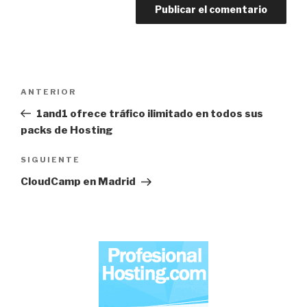
Navegación
Entrada
ANTERIOR
de
anterior:
1and1 ofrece tráfico ilimitado en todos sus
entradas
packs de Hosting
Siguiente
SIGUIENTE
entrada
CloudCamp en Madrid