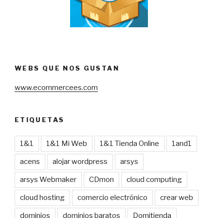
WEBS QUE NOS GUSTAN
www.ecommercees.com
ETIQUETAS
1&1
1&1 Mi Web
1&1 Tienda Online
1and1
acens
alojar wordpress
arsys
arsys Webmaker
CDmon
cloud computing
cloud hosting
comercio electrónico
crear web
dominios
dominios baratos
Domitienda