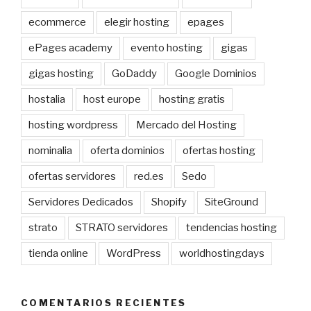
ecommerce
elegir hosting
epages
ePages academy
evento hosting
gigas
gigas hosting
GoDaddy
Google Dominios
hostalia
host europe
hosting gratis
hosting wordpress
Mercado del Hosting
nominalia
oferta dominios
ofertas hosting
ofertas servidores
red.es
Sedo
Servidores Dedicados
Shopify
SiteGround
strato
STRATO servidores
tendencias hosting
tienda online
WordPress
worldhostingdays
COMENTARIOS RECIENTES