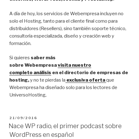
A día de hoy, los servicios de Webempresa incluyen no
solo el Hosting, tanto para el cliente final como para
distribuidores (Resellers), sino también soporte técnico,
consultoría especializada, diseño y creación web y
formación.
Si quieres
saber más
sobre Webempresa
visita nuestro
completo análisis
en el directorio de empresas de
hosting,
y no te pierdas la
exclusiva oferta
que
Webempresa ha diseñado solo para los lectores de
UniversoHosting,
PUBLICADO
21/09/2016
EL
Nace WP radio, el primer podcast sobre
WordPress en español