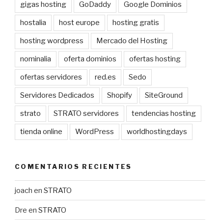
gigas hosting
GoDaddy
Google Dominios
hostalia
host europe
hosting gratis
hosting wordpress
Mercado del Hosting
nominalia
oferta dominios
ofertas hosting
ofertas servidores
red.es
Sedo
Servidores Dedicados
Shopify
SiteGround
strato
STRATO servidores
tendencias hosting
tienda online
WordPress
worldhostingdays
COMENTARIOS RECIENTES
joach
en
STRATO
Dre
en
STRATO