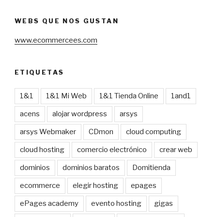
WEBS QUE NOS GUSTAN
www.ecommercees.com
ETIQUETAS
1&1
1&1 Mi Web
1&1 Tienda Online
1and1
acens
alojar wordpress
arsys
arsys Webmaker
CDmon
cloud computing
cloud hosting
comercio electrónico
crear web
dominios
dominios baratos
Domitienda
ecommerce
elegir hosting
epages
ePages academy
evento hosting
gigas