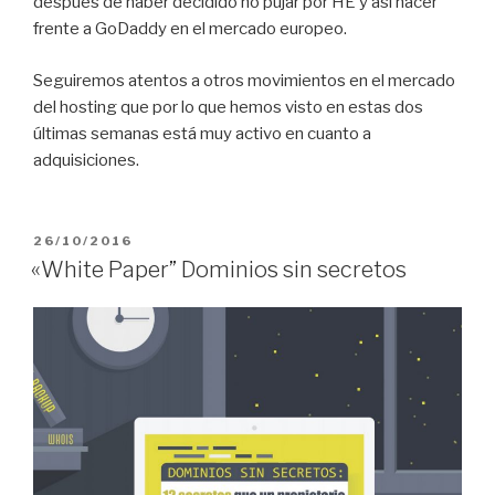
después de haber decidido no pujar por HE y así hacer
frente a GoDaddy en el mercado europeo.
Seguiremos atentos a otros movimientos en el mercado
del hosting que por lo que hemos visto en estas dos
últimas semanas está muy activo en cuanto a
adquisiciones.
PUBLICADO
26/10/2016
EL
«White Paper” Dominios sin secretos