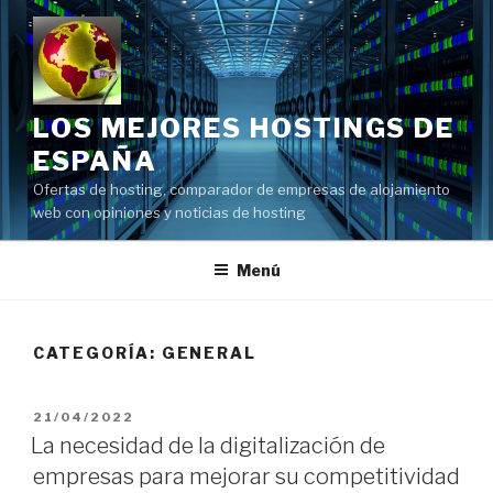
Saltar
al
contenido
LOS MEJORES HOSTINGS DE
ESPAÑA
Ofertas de hosting, comparador de empresas de alojamiento
web con opiniones y noticias de hosting
Menú
CATEGORÍA:
GENERAL
PUBLICADO
21/04/2022
EL
La necesidad de la digitalización de
empresas para mejorar su competitividad