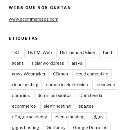
WEBS QUE NOS GUSTAN
www.ecommercees.com
ETIQUETAS
1&1
1&1 Mi Web
1&1 Tienda Online
1and1
acens
alojar wordpress
arsys
arsys Webmaker
CDmon
cloud computing
cloud hosting
comercio electrónico
crear web
dominios
dominios baratos
Domitienda
ecommerce
elegir hosting
epages
ePages academy
evento hosting
gigas
gigas hosting
GoDaddy
Google Dominios