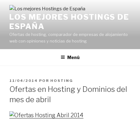
Saltar
al
LOS MEJORES HOSTINGS DE
contenido
ESPAÑA
Ofertas de hosting, comparador de empresas de alojamiento
web con opiniones y noticias de hosting
Menú
PUBLICADO
11/04/2014
POR
HOSTING
EL
Ofertas en Hosting y Dominios del
mes de abril