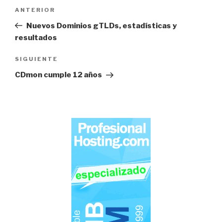
Navegación
Entrada
ANTERIOR
de
anterior:
Nuevos Dominios gTLDs, estadísticas y
entradas
resultados
Siguiente
SIGUIENTE
entrada
CDmon cumple 12 años