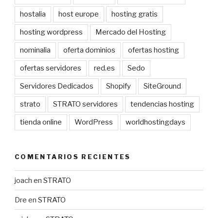
hostalia
host europe
hosting gratis
hosting wordpress
Mercado del Hosting
nominalia
oferta dominios
ofertas hosting
ofertas servidores
red.es
Sedo
Servidores Dedicados
Shopify
SiteGround
strato
STRATO servidores
tendencias hosting
tienda online
WordPress
worldhostingdays
COMENTARIOS RECIENTES
joach
en
STRATO
Dre
en
STRATO