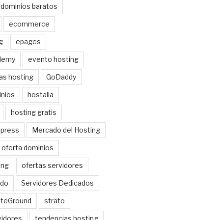
dominios baratos
ecommerce
g
epages
demy
evento hosting
as hosting
GoDaddy
nios
hostalia
hosting gratis
dpress
Mercado del Hosting
oferta dominios
ing
ofertas servidores
do
Servidores Dedicados
iteGround
strato
idores
tendencias hosting