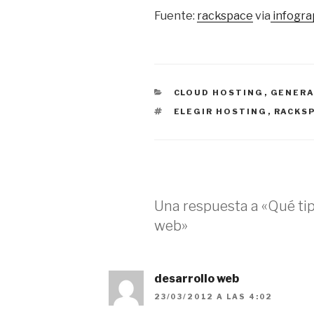
Fuente:
rackspace
via
infogra
CATEGORÍAS
CLOUD HOSTING
,
GENER
ETIQUETAS
ELEGIR HOSTING
,
RACKS
Una respuesta a «Qué ti
web»
desarrollo web
23/03/2012 A LAS 4:02