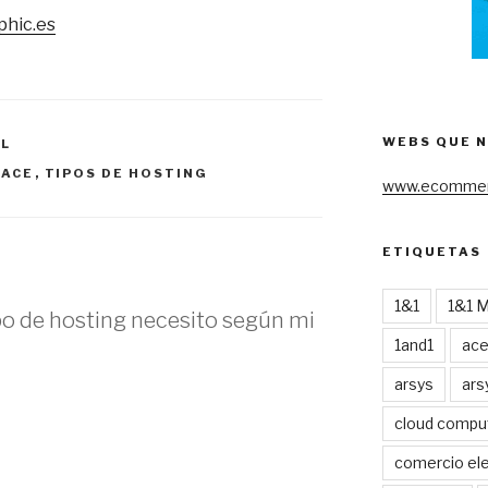
phic.es
WEBS QUE 
AL
PACE
,
TIPOS DE HOSTING
www.ecommer
ETIQUETAS
1&1
1&1 
po de hosting necesito según mi
1and1
ac
arsys
ars
cloud compu
comercio ele