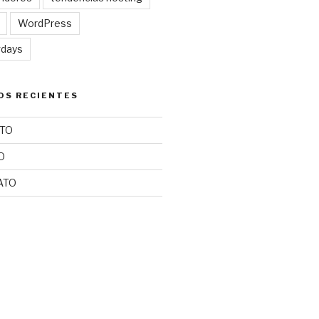
WordPress
gdays
OS RECIENTES
TO
O
ATO