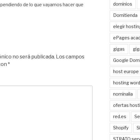
dominios
ependiendo de lo que vayamos hacer que
Domitienda
elegir hostin
ePages aca
gigas
gig
ónico no será publicada.
Los campos
Google Domi
 con
*
host europe
hosting wor
nominalia
ofertas host
red.es
Se
Shopify
S
STRATO serv