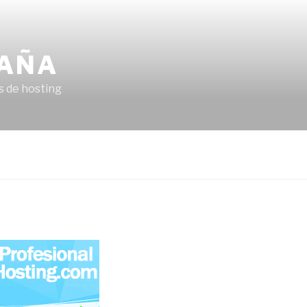
PAÑA
s de hosting