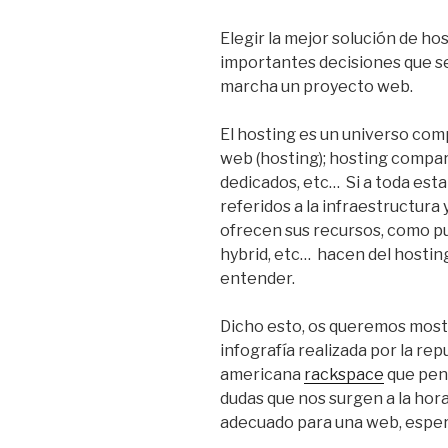
Elegir la mejor solución de ho
importantes decisiones que s
marcha un proyecto web.
El hosting es un universo com
web (hosting); hosting compart
dedicados, etc… Si a toda est
referidos a la infraestructura
ofrecen sus recursos, como p
hybrid, etc… hacen del hosti
entender.
Dicho esto, os queremos mostr
infografía realizada por la r
americana
rackspace
que pen
dudas que nos surgen a la hora
adecuado para una web, esper