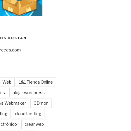
NOS GUSTAN
cees.com
Mi Web
1&1 Tienda Online
ens
alojar wordpress
ys Webmaker
CDmon
ting
cloud hosting
ctrónico
crear web