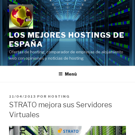
Saltar
al
contenido
LOS MEJORES HOSTINGS DE
ESPAÑA
Ofertas de hosting, comparador de empresas de alojamiento
web con opiniones y noticias de hosting
Menú
PUBLICADO
11/04/2013
POR
HOSTING
EL
STRATO mejora sus Servidores
Virtuales