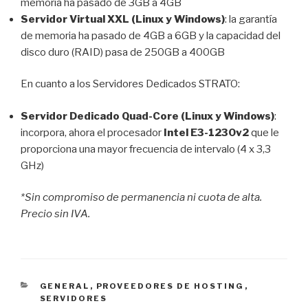
memoria ha pasado de 3GB a 4GB
Servidor Virtual XXL (Linux y Windows)
: la garantía
de memoria ha pasado de 4GB a 6GB y la capacidad del
disco duro (RAID) pasa de 250GB a 400GB
En cuanto a los Servidores Dedicados STRATO:
Servidor Dedicado Quad-Core (Linux y Windows)
:
incorpora, ahora el procesador
Intel E3-1230v2
que le
proporciona una mayor frecuencia de intervalo (4 x 3,3
GHz)
*Sin compromiso de permanencia ni cuota de alta.
Precio sin IVA.
CATEGORÍAS
GENERAL
,
PROVEEDORES DE HOSTING
,
SERVIDORES