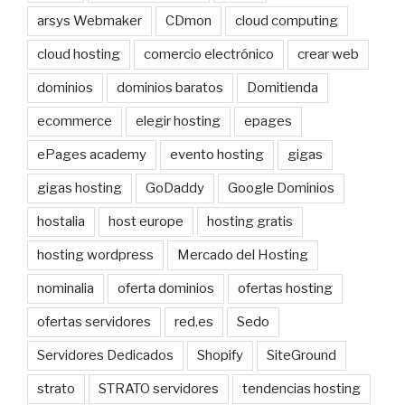
arsys Webmaker
CDmon
cloud computing
cloud hosting
comercio electrónico
crear web
dominios
dominios baratos
Domitienda
ecommerce
elegir hosting
epages
ePages academy
evento hosting
gigas
gigas hosting
GoDaddy
Google Dominios
hostalia
host europe
hosting gratis
hosting wordpress
Mercado del Hosting
nominalia
oferta dominios
ofertas hosting
ofertas servidores
red.es
Sedo
Servidores Dedicados
Shopify
SiteGround
strato
STRATO servidores
tendencias hosting