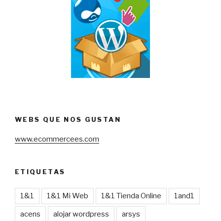
WEBS QUE NOS GUSTAN
www.ecommercees.com
ETIQUETAS
1&1
1&1 Mi Web
1&1 Tienda Online
1and1
acens
alojar wordpress
arsys