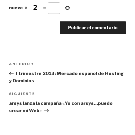
nueve
×
=
Navegación
Entrada
ANTERIOR
de
anterior:
I trimestre 2013: Mercado español de Hosting
entradas
y Dominios
Siguiente
SIGUIENTE
entrada
arsys lanza la campaña «Yo con arsys…puedo
crear mi Web»