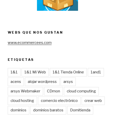
WEBS QUE NOS GUSTAN
www.ecommercees.com
ETIQUETAS
1&1
1&1 Mi Web
1&1 Tienda Online
1and1
acens
alojar wordpress
arsys
arsys Webmaker
CDmon
cloud computing
cloud hosting
comercio electrónico
crear web
dominios
dominios baratos
Domitienda