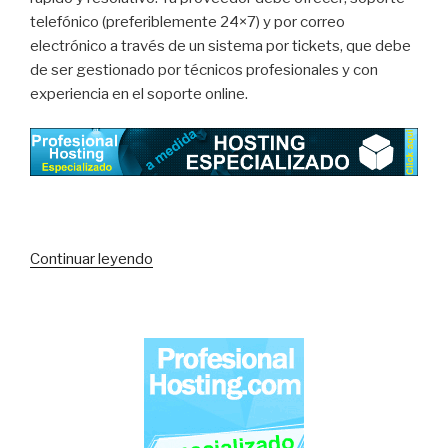
telefónico (preferiblemente 24×7) y por correo
electrónico a través de un sistema por tickets, que debe
de ser gestionado por técnicos profesionales y con
experiencia en el soporte online.
«¿Qué
Continuar leyendo
es
un
Servidor
Administrado?»