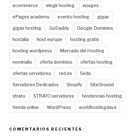
ecommerce
elegir hosting
epages
ePages academy
evento hosting
gigas
gigas hosting
GoDaddy
Google Dominios
hostalia
host europe
hosting gratis
hosting wordpress
Mercado del Hosting
nominalia
oferta dominios
ofertas hosting
ofertas servidores
red.es
Sedo
Servidores Dedicados
Shopify
SiteGround
strato
STRATO servidores
tendencias hosting
tienda online
WordPress
worldhostingdays
COMENTARIOS RECIENTES