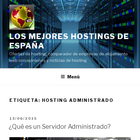
Saltar
al
contenido
LOS MEJORES HOSTINGS DE
ESPAÑA
Ofertas de hosting, comparador de empresas de alojamiento
web con opiniones y noticias de hosting
Menú
ETIQUETA:
HOSTING ADMINISTRADO
PUBLICADO
13/06/2015
EL
¿Qué es un Servidor Administrado?