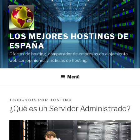
Saltar
al
contenido
LOS MEJORES HOSTINGS DE
ESPAÑA
Ofertas de hosting, comparador de empresas de alojamiento
web con opiniones y noticias de hosting
Menú
PUBLICADO
13/06/2015
POR
HOSTING
EL
¿Qué es un Servidor Administrado?