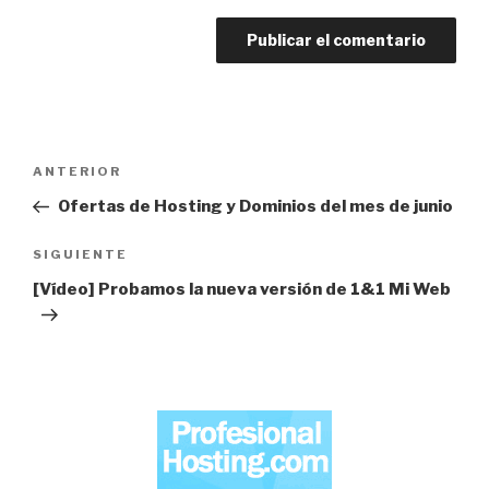
Navegación
Entrada
ANTERIOR
de
anterior:
Ofertas de Hosting y Dominios del mes de junio
entradas
Siguiente
SIGUIENTE
entrada
[Vídeo] Probamos la nueva versión de 1&1 Mi Web