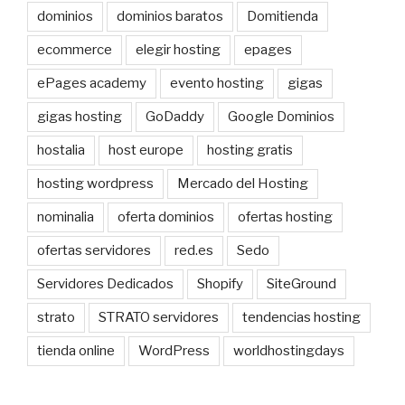
dominios
dominios baratos
Domitienda
ecommerce
elegir hosting
epages
ePages academy
evento hosting
gigas
gigas hosting
GoDaddy
Google Dominios
hostalia
host europe
hosting gratis
hosting wordpress
Mercado del Hosting
nominalia
oferta dominios
ofertas hosting
ofertas servidores
red.es
Sedo
Servidores Dedicados
Shopify
SiteGround
strato
STRATO servidores
tendencias hosting
tienda online
WordPress
worldhostingdays