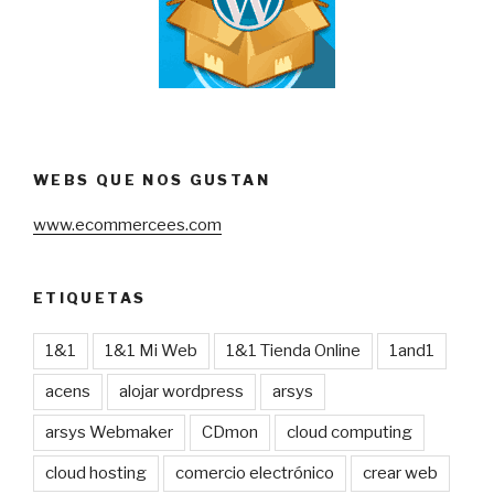
WEBS QUE NOS GUSTAN
www.ecommercees.com
ETIQUETAS
1&1
1&1 Mi Web
1&1 Tienda Online
1and1
acens
alojar wordpress
arsys
arsys Webmaker
CDmon
cloud computing
cloud hosting
comercio electrónico
crear web