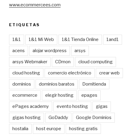
www.ecommercees.com
ETIQUETAS
1&1
1&1 Mi Web
1&1 Tienda Online
1and1
acens
alojar wordpress
arsys
arsys Webmaker
CDmon
cloud computing
cloud hosting
comercio electrónico
crear web
dominios
dominios baratos
Domitienda
ecommerce
elegir hosting
epages
ePages academy
evento hosting
gigas
gigas hosting
GoDaddy
Google Dominios
hostalia
host europe
hosting gratis