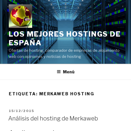
Saltar
al
contenido
LOS MEJORES HOSTINGS DE
ESPAÑA
Ofertas de hosting, comparador de empresas de alojamiento
web con opiniones y noticias de hosting
Menú
ETIQUETA:
MERKAWEB HOSTING
PUBLICADO
15/12/2015
EL
Análisis del hosting de Merkaweb