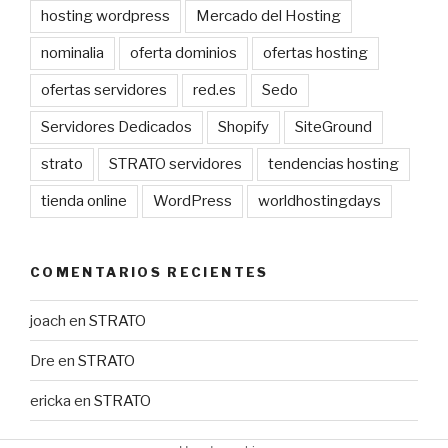
hosting wordpress
Mercado del Hosting
nominalia
oferta dominios
ofertas hosting
ofertas servidores
red.es
Sedo
Servidores Dedicados
Shopify
SiteGround
strato
STRATO servidores
tendencias hosting
tienda online
WordPress
worldhostingdays
COMENTARIOS RECIENTES
joach
en
STRATO
Dre
en
STRATO
ericka
en
STRATO