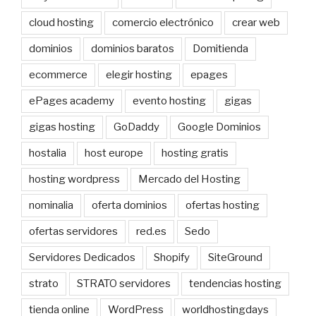
cloud hosting
comercio electrónico
crear web
dominios
dominios baratos
Domitienda
ecommerce
elegir hosting
epages
ePages academy
evento hosting
gigas
gigas hosting
GoDaddy
Google Dominios
hostalia
host europe
hosting gratis
hosting wordpress
Mercado del Hosting
nominalia
oferta dominios
ofertas hosting
ofertas servidores
red.es
Sedo
Servidores Dedicados
Shopify
SiteGround
strato
STRATO servidores
tendencias hosting
tienda online
WordPress
worldhostingdays