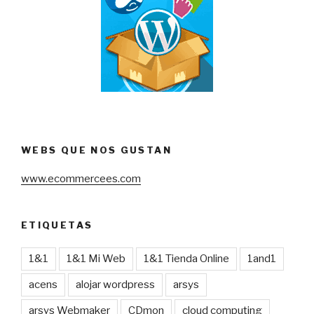
WEBS QUE NOS GUSTAN
www.ecommercees.com
ETIQUETAS
1&1
1&1 Mi Web
1&1 Tienda Online
1and1
acens
alojar wordpress
arsys
arsys Webmaker
CDmon
cloud computing