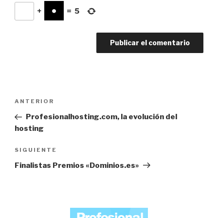
+
=
5
Navegación
Entrada
ANTERIOR
de
anterior:
Profesionalhosting.com, la evolución del
entradas
hosting
Siguiente
SIGUIENTE
entrada
Finalistas Premios «Dominios.es»