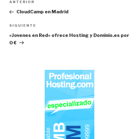
Entrada
ANTERIOR
de
anterior:
CloudCamp en Madrid
entradas
Siguiente
SIGUIENTE
entrada
«Jovenes en Red» ofrece Hosting y Dominio.es por
0 €