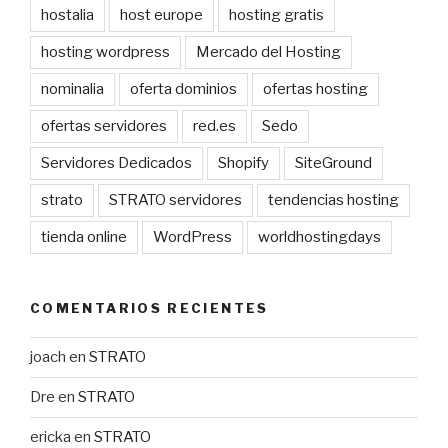
hostalia
host europe
hosting gratis
hosting wordpress
Mercado del Hosting
nominalia
oferta dominios
ofertas hosting
ofertas servidores
red.es
Sedo
Servidores Dedicados
Shopify
SiteGround
strato
STRATO servidores
tendencias hosting
tienda online
WordPress
worldhostingdays
COMENTARIOS RECIENTES
joach
en
STRATO
Dre
en
STRATO
ericka
en
STRATO