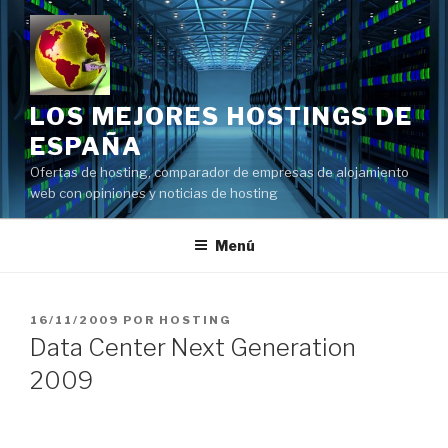
Saltar
al
contenido
LOS MEJORES HOSTINGS DE
ESPAÑA
Ofertas de hosting, comparador de empresas de alojamiento
web con opiniones y noticias de hosting
Menú
PUBLICADO
16/11/2009
POR
HOSTING
EL
Data Center Next Generation
2009