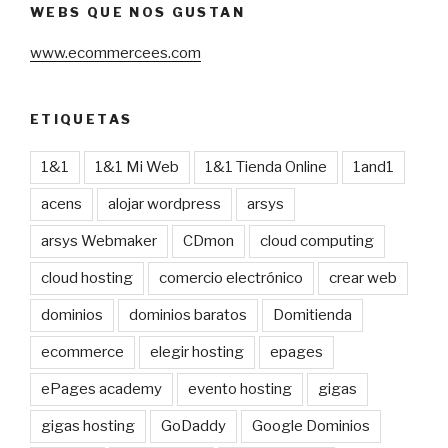
WEBS QUE NOS GUSTAN
www.ecommercees.com
ETIQUETAS
1&1
1&1 Mi Web
1&1 Tienda Online
1and1
acens
alojar wordpress
arsys
arsys Webmaker
CDmon
cloud computing
cloud hosting
comercio electrónico
crear web
dominios
dominios baratos
Domitienda
ecommerce
elegir hosting
epages
ePages academy
evento hosting
gigas
gigas hosting
GoDaddy
Google Dominios